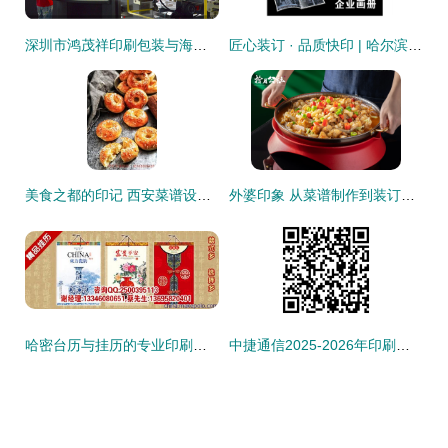
深圳市鸿茂祥印刷包装与海洋网络携手 开启纸媒与数字的智造新篇章
匠心装订 · 品质快印 | 哈尔滨新洋图文快印让每一份文档都成精品
美食之都的印记 西安菜谱设计与印刷服务的完整实践指南
外婆印象 从菜谱制作到装订的匠心之旅
哈密台历与挂历的专业印刷之道 品味阁工厂的正品效应与市场价值解读
中捷通信2025-2026年印刷品印刷装订服务采购项目（第二次）成交候选人公示