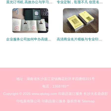
晨光订书机 高效办公与学习装订的不二之选
专业定制，彰显不凡 创意名片设计素材与商业印刷装订一站式指南
企业服务公司如何申办高级证书及印刷品装订服务指南
高清商业名片模板与专业印刷装订服务 一站式商务形象解决方案
地址：湖南省长沙县江背镇梅花社区羊四塘组221号
电话：1368785**
Copyright © 2026
www.qtulog.com
印刷品装订服务
长沙大名鼎鼎彩
印包装有限公司
印刷品装订服务
版权所有
Sitemap