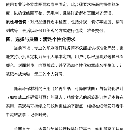
使用专业设备将线圈两端卷曲固定。此步骤要求极高的操作熟练
度，以确保线圈平整、无毛刺，且装订后所有页面对齐无误。
质检与包装
：对成品进行逐本检查，包括外观、装订牢固度、翻阅
测试等，最后以环保且美观的方式进行包装，准备交付。
四、选择与展望：满足个性化需求
当前市场，专业的印刷装订服务商不仅能提供标准化产品，更
能支持小批量定制乃至个人单本定制。用户可以根据喜好选择线圈
颜色、封面材质、内页版式，甚至添加个性化徽章或名字烙印，让
笔记本成为独一无二的个人符号。
随着环保材料的应用（如再生纸、可降解线圈）与智能化设计
（如集成二维码索引页）的融入，精致文艺的螺旋装订笔记本将在
实用、美观与可持续之间找到更佳的平衡点，继续在纸笔爱好者手
中流转故事，记录时光。
总而言之，一本看似简单的螺旋装订记事本，实则凝聚了从创