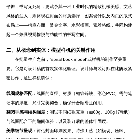
平摊，书写无死角，更赋予其一种工业时代的精致机械美感。文艺
风格的注入，则体现在封面的材质选择、图案设计以及内页的版式
布局上——棉麻布面、烫金文字、水彩插画、素雅格线，共同构建
起一个兼具视觉愉悦与功能性的书写空间。
二、从概念到实体：模型样机的关键作用
在批量生产之前，“spiral book model”或样机的制作至关重
要。它是对设计稿的首次实体化验证。设计师与装订师在此阶段紧
密协作，通过样机确认：
线圈规格匹配
：线圈的直径、材质（如镀锌铁、彩色PVC）需与笔
记本的厚度、尺寸完美契合，确保开合顺滑且耐用。
翻阅手感与结构强度
：测试不同纸张克重（如80g、100g书写纸）
与线圈配合下的翻阅体验，以及装订后的整体牢固度。
美学细节呈现
：评估封面印刷效果、特殊工艺（如模切、压凹、