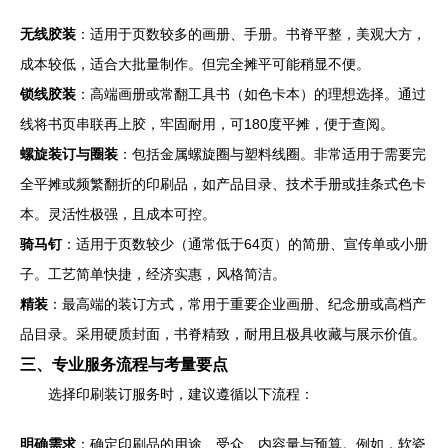
无线胶装
：适用于页数较多的画册、手册。书脊平整，美观大方，
成本较低，适合大批量制作。但完全摊平可能稍显不便。
锁线胶装
：高端画册或常翻工具书（如色卡本）的理想选择。通过
线将书页串联再上胶，牢固耐用，可180度平摊，便于查阅。
螺旋装订与圈装
：包括金属螺旋圈与塑料线圈。非常适用于需要完
全平摊或频繁翻折的印刷品，如产品目录、技术手册或挂条式色卡
本。灵活性极强，且成本可控。
骑马钉
：适用于页数较少（通常低于64页）的简册、宣传单或小册
子。工艺简单快捷，经济实惠，风格简洁。
精装
：最高端的装订方式，常用于重要企业画册、纪念册或高档产
品目录。采用硬质封面，书脊精致，耐用且极具收藏与展示价值。
三、专业服务流程与考量要点
选择印刷装订服务时，建议遵循以下流程：
明确需求
：确定印刷品的用途、受众、内容量与预算。例如，软瓷