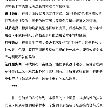
涂料色卡本需重点考虑色彩校准与耐磨损性。
设计适配
：在设计阶段就考虑装订方式。如“挂条式”色卡本需预留
打孔或悬挂位置；画册的跨页图片需避免关键内容落入装订缝。
材质选择
：根据印刷品类型选择纸张克重、质感与涂层。色卡本常
用硬卡纸或特种纸；高档画册可能选用艺术纸增加触感。
打样确认
：在批量生产前，务必要求制作“装订小样”。这是检验设
计效果、色彩、装订牢固度及整体手感的唯一标准，能有效避免成
品与预期不符的风险。
选择服务商
：寻找拥有丰富经验、能提供从设计建议、色彩管理到
多种装订工艺一站式服务的可靠印刷商。了解其过往案例，特别是
类似产品（如涂料色卡、展会手册）的成品质量。
###
从一份简单的宣传单到一本厚重的企业画册，从功能性的挂条
式色卡到展示性的精装样本，专业的印刷品装订是连接内容与受众